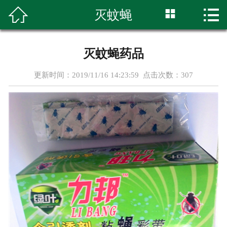




灭蚊蝇
首页
关于我们
灭蚊蝇药品
消杀用品
更新时间：2019/11/16 14:23:59 点击次数：
307
新闻资讯
消杀案例
资质荣誉
消杀流程
在线留言
联系我们