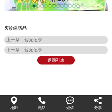
灭蚊蝇药品
上一条：暂无记录
下一条：暂无记录
返回列表




地图
电话
短信
分享